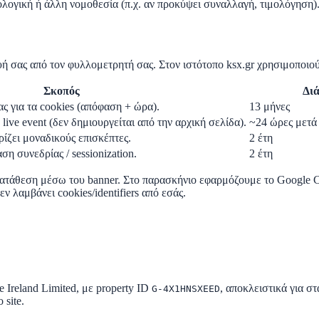
ρολογική ή άλλη νομοθεσία (π.χ. αν προκύψει συναλλαγή, τιμολόγηση)
υή σας από τον φυλλομετρητή σας. Στον ιστότοπο ksx.gr χρησιμοποιο
Σκοπός
Δι
ς για τα cookies (απόφαση + ώρα).
13 μήνες
ive event (δεν δημιουργείται από την αρχική σελίδα).
~24 ώρες μετά 
ρίζει μοναδικούς επισκέπτες.
2 έτη
ση συνεδρίας / sessionization.
2 έτη
κατάθεση μέσω του banner. Στο παρασκήνιο εφαρμόζουμε το
Google 
εν λαμβάνει cookies/identifiers από εσάς.
Ireland Limited, με property ID
, αποκλειστικά για στ
G-4X1HNSXEED
 site.