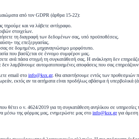
ικαιώματα από τον GDPR (άρθρα 15-22):
ς τηρούμε και να λάβετε αντίγραφο.
ριβών στοιχείων.
ητήσετε τη διαγραφή των δεδομένων σας, υπό προϋποθέσεις.
αύση» της επεξεργασίας.
α σας σε δομημένο, μηχαναγνώσιμο μορφότυπο.
γασία που βασίζεται σε έννομο συμφέρον μας.
σετε ανά πάσα στιγμή τη συγκατάθεσή σας. Η ανάκληση δεν επηρεάζε
: δεν λαμβάνουμε αυτοματοποιημένες αποφάσεις που σας επηρεάζουν
ετε email στο
info@ksx.gr
. Θα απαντήσουμε εντός των προθεσμιών π
ωρεάν, εκτός αν τα αιτήματα είναι προδήλως αβάσιμα ή υπερβολικά 
που θέτει ο ν. 4624/2019 για τη συγκατάθεση ανηλίκου σε υπηρεσίες 
να μέσω της φόρμας μας, ενημερώστε μας στο
info@ksx.gr
για άμεση