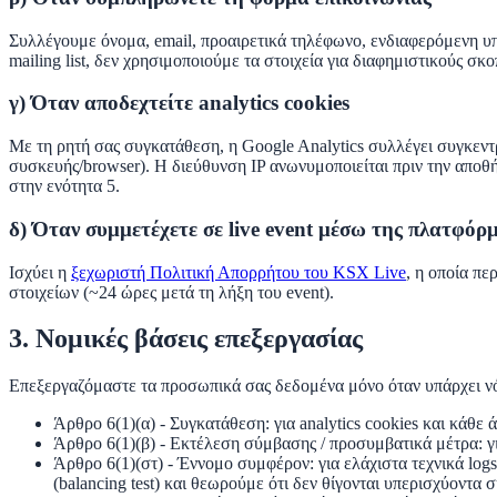
Συλλέγουμε όνομα, email, προαιρετικά τηλέφωνο, ενδιαφερόμενη υπ
mailing list, δεν χρησιμοποιούμε τα στοιχεία για διαφημιστικούς σ
γ) Όταν αποδεχτείτε analytics cookies
Με τη ρητή σας συγκατάθεση, η Google Analytics συλλέγει συγκεντρ
συσκευής/browser). Η διεύθυνση IP ανωνυμοποιείται πριν την αποθ
στην ενότητα 5.
δ) Όταν συμμετέχετε σε live event μέσω της πλατφό
Ισχύει η
ξεχωριστή Πολιτική Απορρήτου του KSX Live
, η οποία πε
στοιχείων (~24 ώρες μετά τη λήξη του event).
3. Νομικές βάσεις επεξεργασίας
Επεξεργαζόμαστε τα προσωπικά σας δεδομένα μόνο όταν υπάρχει 
Άρθρο 6(1)(α) - Συγκατάθεση
: για analytics cookies και κάθ
Άρθρο 6(1)(β) - Εκτέλεση σύμβασης / προσυμβατικά μέτρα
: 
Άρθρο 6(1)(στ) - Έννομο συμφέρον
: για ελάχιστα τεχνικά lo
(balancing test) και θεωρούμε ότι δεν θίγονται υπερισχύοντα 