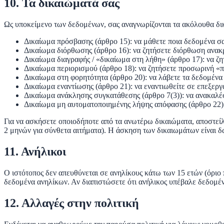
10. Τα δικαιώματά σας
Ως υποκείμενο των δεδομένων, σας αναγνωρίζονται τα ακόλουθα δ
Δικαίωμα πρόσβασης
(άρθρο 15): να μάθετε ποια δεδομένα σα
Δικαίωμα διόρθωσης
(άρθρο 16): να ζητήσετε διόρθωση ανακ
Δικαίωμα διαγραφής
/ «δικαίωμα στη λήθη» (άρθρο 17): να ζ
Δικαίωμα περιορισμού
(άρθρο 18): να ζητήσετε προσωρινή «π
Δικαίωμα στη φορητότητα
(άρθρο 20): να λάβετε τα δεδομέν
Δικαίωμα εναντίωσης
(άρθρο 21): να εναντιωθείτε σε επεξερ
Δικαίωμα ανάκλησης συγκατάθεσης
(άρθρο 7(3)): να ανακαλέ
Δικαίωμα μη αυτοματοποιημένης λήψης απόφασης
(άρθρο 22)
Για να ασκήσετε οποιοδήποτε από τα ανωτέρω δικαιώματα, αποστείλ
2 μηνών για σύνθετα αιτήματα). Η άσκηση των δικαιωμάτων είναι δ
11. Ανήλικοι
Ο ιστότοπος δεν απευθύνεται σε ανηλίκους κάτω των 15 ετών (όριο 
δεδομένα ανηλίκων. Αν διαπιστώσετε ότι ανήλικος υπέβαλε δεδομέ
12. Αλλαγές στην πολιτική