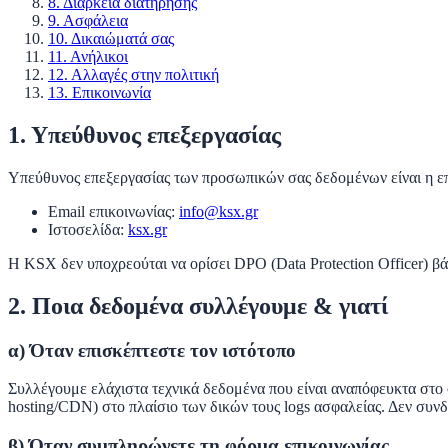
8. Διάρκεια διατήρησης
9. Ασφάλεια
10. Δικαιώματά σας
11. Ανήλικοι
12. Αλλαγές στην πολιτική
13. Επικοινωνία
1. Υπεύθυνος επεξεργασίας
Υπεύθυνος επεξεργασίας των προσωπικών σας δεδομένων είναι η ε
Email επικοινωνίας:
info@ksx.gr
Ιστοσελίδα:
ksx.gr
Η KSX δεν υποχρεούται να ορίσει DPO (Data Protection Officer) β
2. Ποια δεδομένα συλλέγουμε & γιατί
α) Όταν επισκέπτεστε τον ιστότοπο
Συλλέγουμε ελάχιστα τεχνικά δεδομένα που είναι αναπόφευκτα στο σύ
hosting/CDN) στο πλαίσιο των δικών τους logs ασφαλείας. Δεν συνδέ
β) Όταν συμπληρώνετε τη φόρμα επικοινωνίας