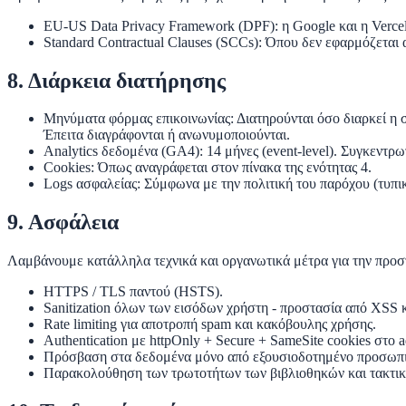
EU-US Data Privacy Framework (DPF)
: η Google και η Verc
Standard Contractual Clauses (SCCs)
: Όπου δεν εφαρμόζεται 
8. Διάρκεια διατήρησης
Μηνύματα φόρμας επικοινωνίας
: Διατηρούνται όσο διαρκεί η
Έπειτα διαγράφονται ή ανωνυμοποιούνται.
Analytics δεδομένα (GA4)
: 14 μήνες (event-level). Συγκεντ
Cookies
: Όπως αναγράφεται στον πίνακα της ενότητας 4.
Logs ασφαλείας
: Σύμφωνα με την πολιτική του παρόχου (τυπικ
9. Ασφάλεια
Λαμβάνουμε κατάλληλα τεχνικά και οργανωτικά μέτρα για την προσ
HTTPS / TLS παντού (HSTS).
Sanitization όλων των εισόδων χρήστη - προστασία από XSS κ
Rate limiting για αποτροπή spam και κακόβουλης χρήσης.
Authentication με httpOnly + Secure + SameSite cookies στο a
Πρόσβαση στα δεδομένα μόνο από εξουσιοδοτημένο προσωπικό 
Παρακολούθηση των τρωτοτήτων των βιβλιοθηκών και τακτικ