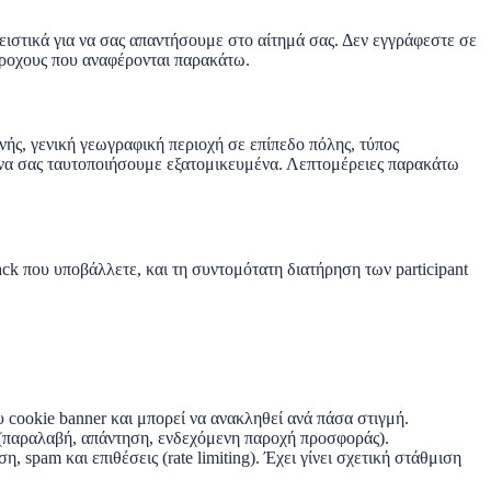
ειστικά
για να σας απαντήσουμε στο αίτημά σας. Δεν εγγράφεστε σε
πάροχους που αναφέρονται παρακάτω.
νής, γενική γεωγραφική περιοχή σε επίπεδο πόλης, τύπος
α να σας ταυτοποιήσουμε εξατομικευμένα. Λεπτομέρειες παρακάτω
ack που υποβάλλετε, και τη συντομότατη διατήρηση των participant
υ cookie banner και μπορεί να ανακληθεί ανά πάσα στιγμή.
ς (παραλαβή, απάντηση, ενδεχόμενη παροχή προσφοράς).
, spam και επιθέσεις (rate limiting). Έχει γίνει σχετική στάθμιση