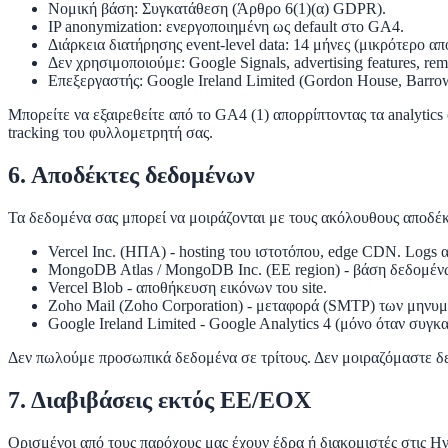
Νομική βάση
: Συγκατάθεση (Άρθρο 6(1)(α) GDPR).
IP anonymization
: ενεργοποιημένη ως default στο GA4.
Διάρκεια διατήρησης event-level data
: 14 μήνες (μικρότερο απ
Δεν χρησιμοποιούμε
: Google Signals, advertising features, re
Επεξεργαστής
: Google Ireland Limited (Gordon House, Barr
Μπορείτε να εξαιρεθείτε από το GA4 (1) απορρίπτοντας τα analytics 
tracking του φυλλομετρητή σας.
6. Αποδέκτες δεδομένων
Τα δεδομένα σας μπορεί να μοιράζονται με τους ακόλουθους αποδέκ
Vercel Inc.
(ΗΠΑ) - hosting του ιστοτόπου, edge CDN. Logs α
MongoDB Atlas / MongoDB Inc.
(ΕΕ region) - βάση δεδομέν
Vercel Blob
- αποθήκευση εικόνων του site.
Zoho Mail
(Zoho Corporation) - μεταφορά (SMTP) των μηνυμ
Google Ireland Limited
- Google Analytics 4 (μόνο όταν συγκα
Δεν πωλούμε προσωπικά δεδομένα σε τρίτους. Δεν μοιραζόμαστε δε
7. Διαβιβάσεις εκτός ΕΕ/ΕΟΧ
Ορισμένοι από τους παρόχους μας έχουν έδρα ή διακομιστές στις Η