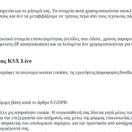
ηρεσία και το μήνυμά σας. Τα στοιχεία αυτά χρησιμοποιούνται
αποκλ
κοπούς και δεν τα μεταβιβάζουμε σε τρίτους πέρα από τους τεχνικούς 
ωτικά στοιχεία επισκεψιμότητας (σελίδες που είδατε, χρόνος παραμο
ήκευση (IP anonymization) και τα δεδομένα δεν χρησιμοποιούνται γι
ρμας KSX Live
ριγράφει τα ανώνυμα session cookies, τις ερωτήσεις/ψηφοφορίες/feedb
νόμιμη βάση κατά το άρθρο 6 GDPR:
ε άλλο μη απαραίτητο cookie. Η συγκατάθεσή σας δίνεται ρητά μέσω το
για την επεξεργασία του αιτήματός σας μέσω της φόρμας επικοινωνία
gs ασφαλείας του υποδομικού παρόχου, για την προστασία από κατάχρηση
συμφέροντά σας.