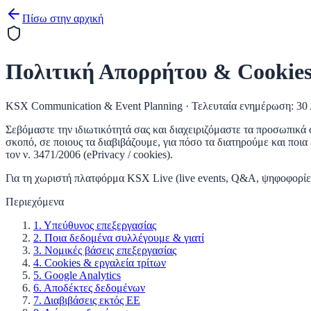
Πίσω στην αρχική
Πολιτική Απορρήτου & Cookie
KSX Communication & Event Planning · Τελευταία ενημέρωση:
30
Σεβόμαστε την ιδιωτικότητά σας και διαχειριζόμαστε τα προσωπικά
σκοπό, σε ποιους τα διαβιβάζουμε, για πόσο τα διατηρούμε και πο
τον ν. 3471/2006 (ePrivacy / cookies).
Για τη χωριστή πλατφόρμα
KSX Live
(live events, Q&A, ψηφοφορίε
Περιεχόμενα
1. Υπεύθυνος επεξεργασίας
2. Ποια δεδομένα συλλέγουμε & γιατί
3. Νομικές βάσεις επεξεργασίας
4. Cookies & εργαλεία τρίτων
5. Google Analytics
6. Αποδέκτες δεδομένων
7. Διαβιβάσεις εκτός ΕΕ