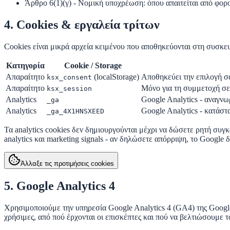
Άρθρο 6(1)(γ) - Νομική υποχρέωση
: όπου απαιτείται από φο
4. Cookies & εργαλεία τρίτων
Cookies είναι μικρά αρχεία κειμένου που αποθηκεύονται στη συσκε
Κατηγορία
Cookie / Storage
Απαραίτητο
(localStorage)
Αποθηκεύει την επιλογή σα
ksx_consent
Απαραίτητο
Μόνο για τη συμμετοχή σε l
ksx_session
Analytics
Google Analytics - αναγνω
_ga
Analytics
Google Analytics - κατάστα
_ga_4X1HNSXEED
Τα
analytics cookies
δεν δημιουργούνται μέχρι να δώσετε ρητή συγ
analytics και marketing signals - αν δηλώσετε απόρριψη, το Google δ
Άλλαξε τις προτιμήσεις cookies
5. Google Analytics 4
Χρησιμοποιούμε την υπηρεσία Google Analytics 4 (GA4) της Google 
χρήσιμες, από πού έρχονται οι επισκέπτες και πού να βελτιώσουμε το