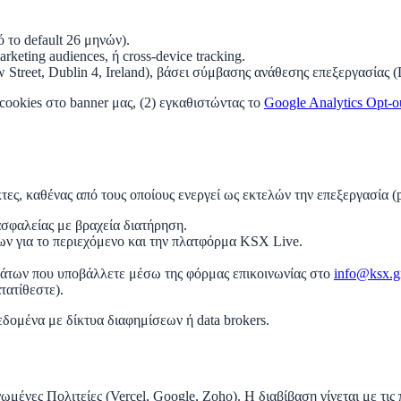
ό το default 26 μηνών).
marketing audiences, ή cross-device tracking.
ow Street, Dublin 4, Ireland), βάσει σύμβασης ανάθεσης επεξεργασί
cookies στο banner μας, (2) εγκαθιστώντας το
Google Analytics Opt-
τες, καθένας από τους οποίους ενεργεί ως εκτελών την επεξεργασία 
σφαλείας με βραχεία διατήρηση.
ων για το περιεχόμενο και την πλατφόρμα KSX Live.
άτων που υποβάλλετε μέσω της φόρμας επικοινωνίας στο
info@ksx.g
τατίθεστε).
δομένα με δίκτυα διαφημίσεων ή data brokers.
νωμένες Πολιτείες (Vercel, Google, Zoho). Η διαβίβαση γίνεται με 