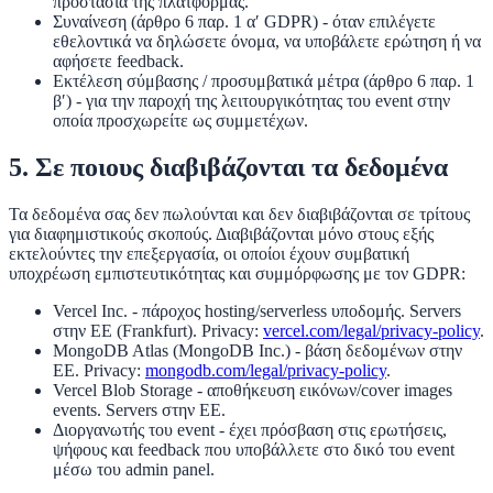
προστασία της πλατφόρμας.
Συναίνεση
(άρθρο 6 παρ. 1 α′ GDPR) - όταν επιλέγετε
εθελοντικά να δηλώσετε όνομα, να υποβάλετε ερώτηση ή να
αφήσετε feedback.
Εκτέλεση σύμβασης / προσυμβατικά μέτρα
(άρθρο 6 παρ. 1
β′) - για την παροχή της λειτουργικότητας του event στην
οποία προσχωρείτε ως συμμετέχων.
5. Σε ποιους διαβιβάζονται τα δεδομένα
Τα δεδομένα σας
δεν πωλούνται
και
δεν διαβιβάζονται σε τρίτους
για διαφημιστικούς σκοπούς
. Διαβιβάζονται μόνο στους εξής
εκτελούντες την επεξεργασία, οι οποίοι έχουν συμβατική
υποχρέωση εμπιστευτικότητας και συμμόρφωσης με τον GDPR:
Vercel Inc.
- πάροχος hosting/serverless υποδομής. Servers
στην ΕΕ (Frankfurt). Privacy:
vercel.com/legal/privacy-policy
.
MongoDB Atlas (MongoDB Inc.)
- βάση δεδομένων στην
ΕΕ. Privacy:
mongodb.com/legal/privacy-policy
.
Vercel Blob Storage
- αποθήκευση εικόνων/cover images
events. Servers στην ΕΕ.
Διοργανωτής του event
- έχει πρόσβαση στις ερωτήσεις,
ψήφους και feedback που υποβάλλετε στο δικό του event
μέσω του admin panel.