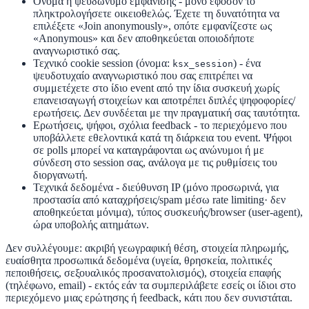
Όνομα ή ψευδώνυμο εμφάνισης
- μόνο εφόσον το
πληκτρολογήσετε οικειοθελώς. Έχετε τη δυνατότητα να
επιλέξετε «Join anonymously», οπότε εμφανίζεστε ως
«Anonymous» και δεν αποθηκεύεται οποιοδήποτε
αναγνωριστικό σας.
Τεχνικό cookie session
(όνομα:
) - ένα
ksx_session
ψευδοτυχαίο αναγνωριστικό που σας επιτρέπει να
συμμετέχετε στο ίδιο event από την ίδια συσκευή χωρίς
επανεισαγωγή στοιχείων και αποτρέπει διπλές ψηφοφορίες/
ερωτήσεις. Δεν συνδέεται με την πραγματική σας ταυτότητα.
Ερωτήσεις, ψήφοι, σχόλια feedback
- το περιεχόμενο που
υποβάλλετε εθελοντικά κατά τη διάρκεια του event. Ψήφοι
σε polls μπορεί να καταγράφονται ως ανώνυμοι ή με
σύνδεση στο session σας, ανάλογα με τις ρυθμίσεις του
διοργανωτή.
Τεχνικά δεδομένα
- διεύθυνση IP (μόνο προσωρινά, για
προστασία από καταχρήσεις/spam μέσω rate limiting· δεν
αποθηκεύεται μόνιμα), τύπος συσκευής/browser (user-agent),
ώρα υποβολής αιτημάτων.
Δεν συλλέγουμε
: ακριβή γεωγραφική θέση, στοιχεία πληρωμής,
ευαίσθητα προσωπικά δεδομένα (υγεία, θρησκεία, πολιτικές
πεποιθήσεις, σεξουαλικός προσανατολισμός), στοιχεία επαφής
(τηλέφωνο, email) - εκτός εάν τα συμπεριλάβετε εσείς οι ίδιοι στο
περιεχόμενο μιας ερώτησης ή feedback, κάτι που
δεν συνιστάται
.