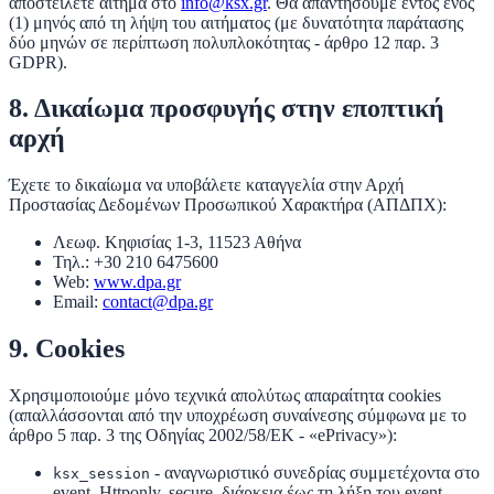
αποστείλετε αίτημα στο
info@ksx.gr
. Θα απαντήσουμε εντός
ενός
(1) μηνός
από τη λήψη του αιτήματος (με δυνατότητα παράτασης
δύο μηνών σε περίπτωση πολυπλοκότητας - άρθρο 12 παρ. 3
GDPR).
8. Δικαίωμα προσφυγής στην εποπτική
αρχή
Έχετε το δικαίωμα να υποβάλετε καταγγελία στην
Αρχή
Προστασίας Δεδομένων Προσωπικού Χαρακτήρα (ΑΠΔΠΧ)
:
Λεωφ. Κηφισίας 1-3, 11523 Αθήνα
Τηλ.:
+30 210 6475600
Web:
www.dpa.gr
Email:
contact@dpa.gr
9. Cookies
Χρησιμοποιούμε
μόνο τεχνικά απολύτως απαραίτητα cookies
(απαλλάσσονται από την υποχρέωση συναίνεσης σύμφωνα με το
άρθρο 5 παρ. 3 της Οδηγίας 2002/58/ΕΚ - «ePrivacy»):
- αναγνωριστικό συνεδρίας συμμετέχοντα στο
ksx_session
event. Httponly, secure, διάρκεια έως τη λήξη του event.