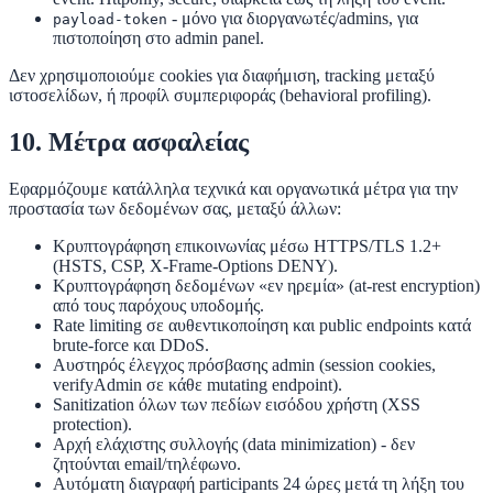
- μόνο για διοργανωτές/admins, για
payload-token
πιστοποίηση στο admin panel.
Δεν χρησιμοποιούμε
cookies για διαφήμιση, tracking μεταξύ
ιστοσελίδων, ή προφίλ συμπεριφοράς (behavioral profiling).
10. Μέτρα ασφαλείας
Εφαρμόζουμε κατάλληλα τεχνικά και οργανωτικά μέτρα για την
προστασία των δεδομένων σας, μεταξύ άλλων:
Κρυπτογράφηση επικοινωνίας μέσω HTTPS/TLS 1.2+
(HSTS, CSP, X-Frame-Options DENY).
Κρυπτογράφηση δεδομένων «εν ηρεμία» (at-rest encryption)
από τους παρόχους υποδομής.
Rate limiting σε αυθεντικοποίηση και public endpoints κατά
brute-force και DDoS.
Αυστηρός έλεγχος πρόσβασης admin (session cookies,
verifyAdmin σε κάθε mutating endpoint).
Sanitization όλων των πεδίων εισόδου χρήστη (XSS
protection).
Αρχή ελάχιστης συλλογής (data minimization) - δεν
ζητούνται email/τηλέφωνο.
Αυτόματη διαγραφή participants 24 ώρες μετά τη λήξη του