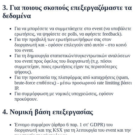
3. Για ποιους σκοπούς επεξεργαζόμαστε τα
δεδομένα
Για να μπορέσετε να συμμετάσχετε στο event (να υποβάλετε
ερωτήσεις, να ψηφίσετε σε polls, να αφήσετε feedback).
Για την προβολή των ερωτήσεων/ψήφων σας στον
διοργανωτή και - εφόσον επιλεγούν από αυτόν - στο κοινό
του event.
Για τη δημιουργία στατιστικών/συγκεντρωτικών αναλύσεων
του event προς όφελος του διοργανωτή (π.χ. πόσοι
συμμετείχαν, ποιες ερωτήσεις είχαν τις περισσότερες
ψήφους).
Για την προστασία της πλατφόρμας από καταχρήσεις (spam,
brute-force επιθέσεις) - μέσω προσωρινού rate limiting βάσει
IP.
Για συμμόρφωση με νομικές υποχρεώσεις, εφόσον
προκύψουν.
4. Νομική βάση επεξεργασίας
Έννομο συμφέρον
(άρθρο 6 παρ. 1 στ′ GDPR) του
διοργανωτή και της KSX για τη λειτουργία του event και την