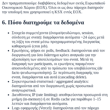
Δεν πραγματοποιούμε διαβιβάσεις δεδομένων εκτός Ευρωπαϊκού
Οικονομικού Χώρου (ΕΟΧ). Όλοι οι ως άνω πάροχοι διατηρούν
την υποδομή που χρησιμοποιεί η KSX εντός ΕΟΧ.
6. Πόσο διατηρούμε τα δεδομένα
Στοιχεία συμμετέχοντα
(όνομα/ψευδώνυμο, session,
σύνδεση με event): διαγράφονται αυτόματα
~24 ώρες μετά
τη λήξη του event
μέσω προγραμματισμένης διεργασίας
καθαρισμού (cron job).
Ερωτήσεις, ψήφοι σε polls, feedback
: διατηρούνται από τον
διοργανωτή για όσο διάστημα κρίνει αναγκαίο για την
αξιοποίηση των αποτελεσμάτων του event. Μετά τη
διαγραφή των participants, οι ερωτήσεις παραμένουν
αποσυνδεδεμένες από το πρόσωπο του υποβάλλοντος (de
facto ψευδωνυμοποίηση). Σε περίπτωση διαγραφής του
event, διαγράφονται και αυτά (cascading delete).
Συγκεντρωτικά στατιστικά / aggregated analytics
:
διατηρούνται από τον διοργανωτή χωρίς προσωπικά
αναγνωριστικά.
Διευθύνσεις IP (rate limiting)
: αποθηκεύονται προσωρινά στη
μνήμη (in-memory) ή σε Redis cache για παράθυρο 1–15
λεπτών και διαγράφονται αυτόματα.
Logs εφαρμογής
(Vercel): διατηρούνται από τον πάροχο