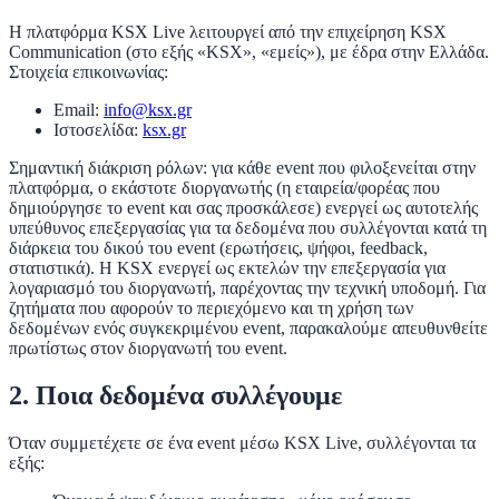
Η πλατφόρμα
KSX Live
λειτουργεί από την επιχείρηση
KSX
Communication
(στο εξής «KSX», «εμείς»), με έδρα στην Ελλάδα.
Στοιχεία επικοινωνίας:
Email:
info@ksx.gr
Ιστοσελίδα:
ksx.gr
Σημαντική διάκριση ρόλων:
για κάθε event που φιλοξενείται στην
πλατφόρμα, ο εκάστοτε
διοργανωτής
(η εταιρεία/φορέας που
δημιούργησε το event και σας προσκάλεσε) ενεργεί ως
αυτοτελής
υπεύθυνος επεξεργασίας
για τα δεδομένα που συλλέγονται κατά τη
διάρκεια του δικού του event (ερωτήσεις, ψήφοι, feedback,
στατιστικά). Η KSX ενεργεί ως
εκτελών την επεξεργασία
για
λογαριασμό του διοργανωτή, παρέχοντας την τεχνική υποδομή. Για
ζητήματα που αφορούν το περιεχόμενο και τη χρήση των
δεδομένων ενός συγκεκριμένου event, παρακαλούμε απευθυνθείτε
πρωτίστως στον διοργανωτή του event.
2. Ποια δεδομένα συλλέγουμε
Όταν συμμετέχετε σε ένα event μέσω KSX Live, συλλέγονται τα
εξής: